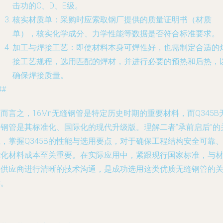
击功的C、D、E级。
核实材质单
：采购时应索取钢厂提供的质量证明书（材质
单），核实化学成分、力学性能等数据是否符合标准要求。
加工与焊接工艺
：即使材料本身可焊性好，也需制定合适的
接工艺规程，选用匹配的焊材，并进行必要的预热和后热，
确保焊接质量。
##
而言之，16Mn无缝钢管是特定历史时期的重要材料，而Q345B
缝钢管是其标准化、国际化的现代升级版。理解二者“承前启后”的
，掌握Q345B的性能与选用要点，对于确保工程结构安全可靠
优化材料成本至关重要。在实际应用中，紧跟现行国家标准，与
料供应商进行清晰的技术沟通，是成功选用这类优质无缝钢管的
键。