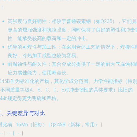
点：
高强度与良好韧性
：相较于普通碳素钢（如Q235），它们
更高的屈服强度和抗拉强度，同时保持了良好的塑性和冲击
性，能承受较高的载荷和一定的冲击。
优异的可焊性与加工性
：在采用合适工艺的情况下，焊接性
良好，冷热加工成型也较为容易。
耐腐蚀性与耐久性
：其合金成分提供了一定的耐大气腐蚀和
应力腐蚀能力，使用寿命长。
345B作为标准化的产物，其化学成分范围、力学性能指标（特
不同质量等级A、B、C、D、E对冲击韧性的具体要求）比旧的
6Mn规定得更为明确和严格。
三、关键差异与对比
 对比项 |
16Mn（旧标）
|
Q345B（新标，常用）
|
--- | :--- | :--- |