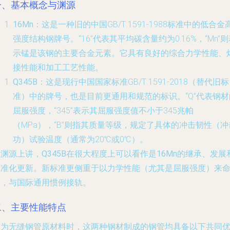
一、基本概念与渊源
16Mn
：这是一种旧的中国GB/T 1591-1988标准中的低合金
强度结构钢牌号。“16”代表其平均碳含量约为0.16%，“Mn”
示锰是该钢的主要合金元素。它具有良好的综合力学性能、
接性能和加工工艺性能。
Q345B
：这是现行中国国家标准GB/T 1591-2018（替代旧标
准）中的牌号，也是目前更通用和规范的标识。“Q”代表钢材
屈服强度，“345”表示其屈服强度值不小于345兆帕
（MPa），“B”则指其质量等级，规定了具体的冲击韧性（冲
功）试验温度（通常为20℃或0℃）。
从渊源上讲，
Q345B在很大程度上可以看作是16Mn的继承、发展
标准化更新
。新标准更侧重于以力学性能（尤其是屈服强度）来
名，与国际通用惯例接轨。
二、主要性能特点
作为无缝钢管原材料时，这两种钢材制成的钢管均具备以下共同