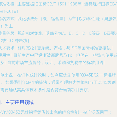
标准依据
| 主要遵循旧国标GB/T 1591-1988等 | 遵循现行国标GB/
591-2018 |
命名方式
| 以化学成分（碳、锰含量）为主 | 以力学性能（屈服强
）为主 |
质量等级
| 规定相对笼统 | 明确分为A、B、C、D、E等级，B级要
℃或20℃冲击功 |
技术要求
| 相对宽松 | 更系统、严格，与ISO等国际标准更接轨 |
通用性
| 目前生产中已逐渐被新牌号取代，但仍在一些场合使用
及 | 当前市场主流牌号，设计、采购和贸易中的标准用语 |
单来说，在订购或讨论时，如今应优先使用“Q345B”这一标准牌
号。
如果遇到“16Mn”的提法，通常可理解为性能相当于Q345级别
但需要确认其具体技术条件是否符合当前项目要求。
四、主要应用领域
6Mn/Q345B无缝钢管凭借其出色的综合性能，被广泛应用于：