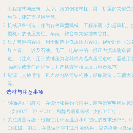
工程结构与建筑
：大型厂房的钢结构柱、梁，桥梁的关键受
构件，建筑支撑用管等。
机械设备制造
：作为各种重型机械、工程车辆（如起重机、
掘机）的液压支柱、车架、转台等关键结构管件。
压力管道与容器
：用于制造中低压压力容器、锅炉部件（如
煤器管）、以及石油、化工、电站中的一般压力流体输送管
道。
（注意：用于关键压力容器或高温高压管道时，需选用
高级别或专门的牌号，并严格遵守相应压力容器规范）
能源与交通运输
：风力发电塔筒结构件，船舶建造，车辆大
等。
五、选材与注意事项
明确标准与牌号
：在设计和采购合同中，应明确写明钢材标
（如GB/T 1591-2018）和牌号质量等级（如Q345B）。
关注质量等级
：根据使用环境温度和对韧性的要求选择B、C
D或E级。例如，在低温环境下工作的结构，应选择要求低温