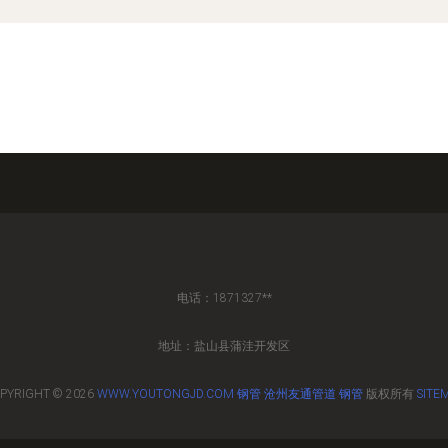
电话：1871327**
地址：盐山县蒲洼开发区
PYRIGHT © 2026
WWW.YOUTONGJD.COM
钢管
沧州友通管道
钢管
版权所有
SITE