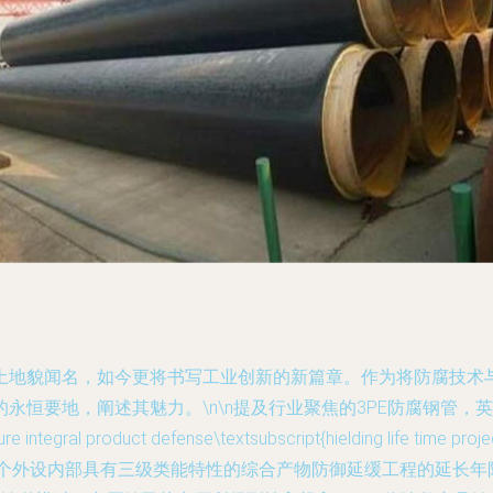
土地貌闻名，如今更将书写工业创新的新篇章。作为将防腐技术与
述其魅力。\n\n提及行业聚焦的3PE防腐钢管，英文全称\u2018三\u
e integral product defense\textsubscript{hielding life time proj
性完整与烧结整个外设内部具有三级类能特性的综合产物防御延缓工程的