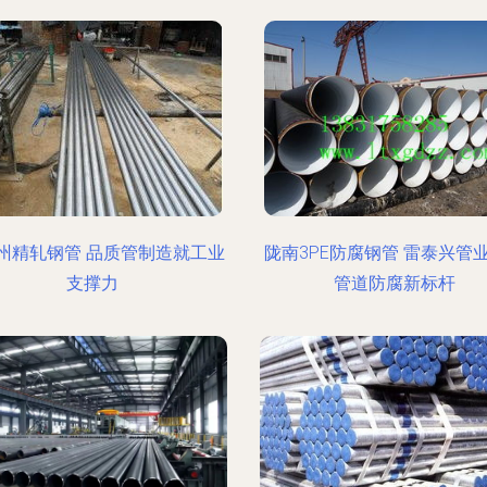
州精轧钢管 品质管制造就工业
陇南3PE防腐钢管 雷泰兴管
支撑力
管道防腐新标杆