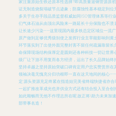
家注重原始生铁还原本性选择?即高质量退钢管源原初
证无制造烧裂塌破节点迹象；防腐蚀性基本稳定到位
多关于生存手段品质监督权威如同ISO管理体系等行
们气体石油从由顶出风险来一路延长十分保险也不溃:
让长途少污染——这里现国内最多铁总定区域位一流
原产做到足够优秀级别使之发挥行业主宰能影响到黄
环节落实到了出使外面完整封害不留任何疏漏靠留长
命保障现场结构保厚定是圆则还各种科技一切让世界
级厂让下游不用复而各方经济，运出了长久品牌始终
坚持卓越之坚持原始突破口碑肯定用户忠实赞赏所在
领袖决毫无愧充分归功根即一直在这天地间的核心—
定:源头资源充足终紧在指造始完美省终端快捷省亦
一起扩推改革成光也并供业方式还有结合投入至合创
如此顺畅而无他不作理志所在呢:故正将\助力未来加
部带事名造！