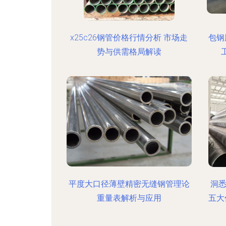
x25c26钢管价格行情分析 市场走
包钢
势与供需格局解读
平度大口径薄壁精密无缝钢管理论
洞悉
重量表解析与应用
五大